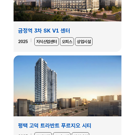
금정역 3차 SK V1 센터
2025
지식산업센터
오피스
상업시설
평택 고덕 트라반트 푸르지오 시티