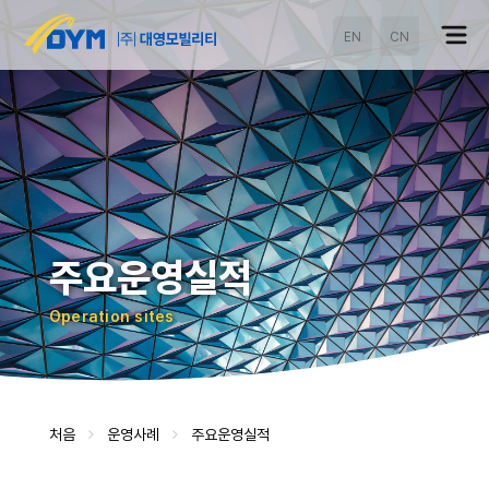
EN
CN
주요운영실적
Operation sites
처음
운영사례
주요운영실적