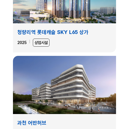
청량리역 롯데캐슬 SKY L65 상가
2025
상업시설
과천 어반허브