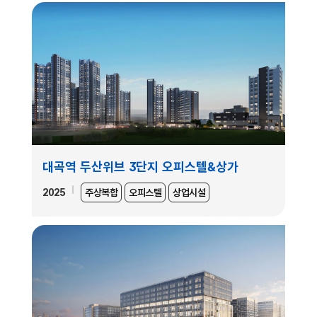
대곡역 두산위브 3단지 오피스텔&상가
2025
주상복합
오피스텔
상업시설