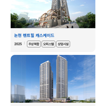
논현 펜트힐 캐스케이드
2025
주상복합
오피스텔
상업시설