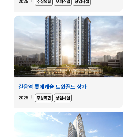
2025
주상복합
오피스텔
상업시설
길음역 롯데캐슬 트윈골드 상가
2025
주상복합
상업시설