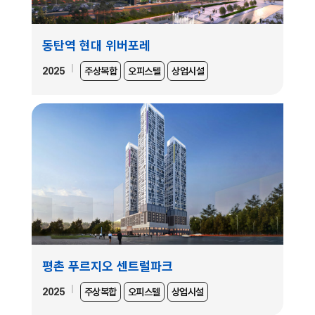
동탄역 현대 위버포레
2025
주상복합
오피스텔
상업시설
평촌 푸르지오 센트럴파크
2025
주상복합
오피스텔
상업시설