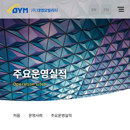
EN
CN
주요운영실적
Operation sites
처음
운영사례
주요운영실적