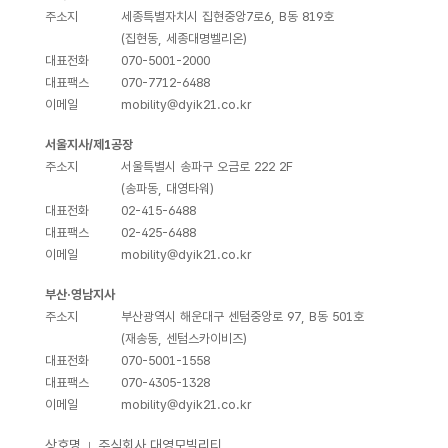
주소지
세종특별자치시 집현중앙7로6, B동 819호
(집현동, 세종대명벨리온)
대표전화
070-5001-2000
대표팩스
070-7712-6488
이메일
mobility@dyik21.co.kr
서울지사/제1공장
주소지
서울특별시 송파구 오금로 222 2F
(송파동, 대영타워)
대표전화
02-415-6488
대표팩스
02-425-6488
이메일
mobility@dyik21.co.kr
부산·영남지사
주소지
부산광역시 해운대구 센텀중앙로 97, B동 501호
(재송동, 센텀스카이비즈)
대표전화
070-5001-1558
대표팩스
070-4305-1328
이메일
mobility@dyik21.co.kr
상호명
주식회사 대영모빌리티
｜