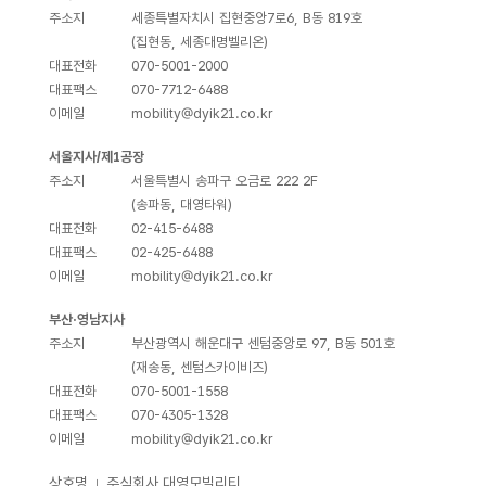
주소지
세종특별자치시 집현중앙7로6, B동 819호
(집현동, 세종대명벨리온)
대표전화
070-5001-2000
대표팩스
070-7712-6488
이메일
mobility@dyik21.co.kr
서울지사/제1공장
주소지
서울특별시 송파구 오금로 222 2F
(송파동, 대영타워)
대표전화
02-415-6488
대표팩스
02-425-6488
이메일
mobility@dyik21.co.kr
부산·영남지사
주소지
부산광역시 해운대구 센텀중앙로 97, B동 501호
(재송동, 센텀스카이비즈)
대표전화
070-5001-1558
대표팩스
070-4305-1328
이메일
mobility@dyik21.co.kr
상호명
주식회사 대영모빌리티
｜