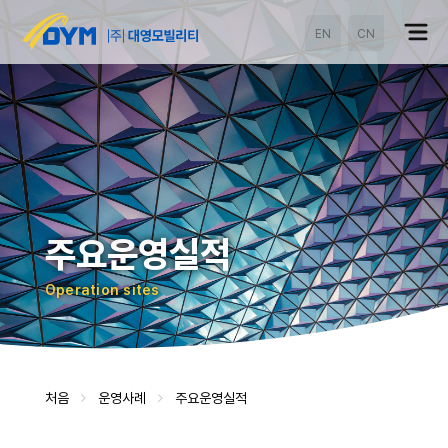
EN
CN
주요운영실적
Operation sites
처음
운영사례
주요운영실적