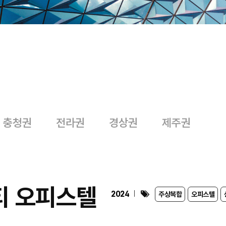
충청권
전라권
경상권
제주권
티 오피스텔
2024
주상복합
오피스텔