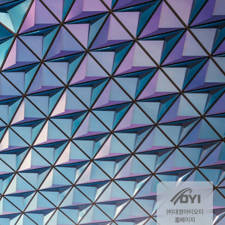
㈜대영아이오티
홈페이지