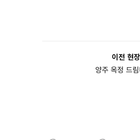
이전 현
양주 옥정 드림