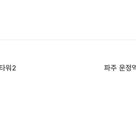
장
타워2
파주 운정