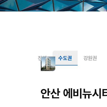
전체
수도권
강원권
안산 에비뉴시