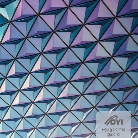
㈜대영아이오티
홈페이지