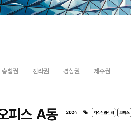
충청권
전라권
경상권
제주권
오피스 A동
2024
지식산업센터
오피스