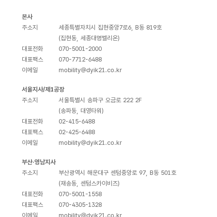
본사
주소지
세종특별자치시 집현중앙7로6, B동 819호
(집현동, 세종대명벨리온)
대표전화
070-5001-2000
대표팩스
070-7712-6488
이메일
mobility@dyik21.co.kr
서울지사/제1공장
주소지
서울특별시 송파구 오금로 222 2F
(송파동, 대영타워)
대표전화
02-415-6488
대표팩스
02-425-6488
이메일
mobility@dyik21.co.kr
부산·영남지사
주소지
부산광역시 해운대구 센텀중앙로 97, B동 501호
(재송동, 센텀스카이비즈)
대표전화
070-5001-1558
대표팩스
070-4305-1328
이메일
mobility@dyik21.co.kr