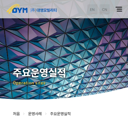
EN
CN
주요운영실적
Operation sites
처음
운영사례
주요운영실적