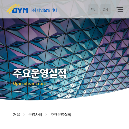
EN
CN
주요운영실적
Operation sites
처음
운영사례
주요운영실적