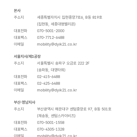
본사
주소지
세종특별자치시 집현중앙7로6, B동 819호
(집현동, 세종대명벨리온)
대표전화
070-5001-2000
대표팩스
070-7712-6488
이메일
mobility@dyik21.co.kr
서울지사/제1공장
주소지
서울특별시 송파구 오금로 222 2F
(송파동, 대영타워)
대표전화
02-415-6488
대표팩스
02-425-6488
이메일
mobility@dyik21.co.kr
부산·영남지사
주소지
부산광역시 해운대구 센텀중앙로 97, B동 501호
(재송동, 센텀스카이비즈)
대표전화
070-5001-1558
대표팩스
070-4305-1328
이메일
mobility@dyik21.co.kr