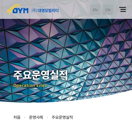
EN
CN
주요운영실적
Operation sites
처음
운영사례
주요운영실적