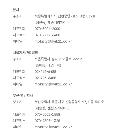
본사
주소지
세종특별자치시 집현중앙7로6, B동 819호
(집현동, 세종대명벨리온)
대표전화
070-5001-2000
대표팩스
070-7712-6488
이메일
mobility@dyik21.co.kr
서울지사/제1공장
주소지
서울특별시 송파구 오금로 222 2F
(송파동, 대영타워)
대표전화
02-415-6488
대표팩스
02-425-6488
이메일
mobility@dyik21.co.kr
부산·영남지사
주소지
부산광역시 해운대구 센텀중앙로 97, B동 501호
(재송동, 센텀스카이비즈)
대표전화
070-5001-1558
대표팩스
070-4305-1328
이메일
mobility@dyik21.co.kr