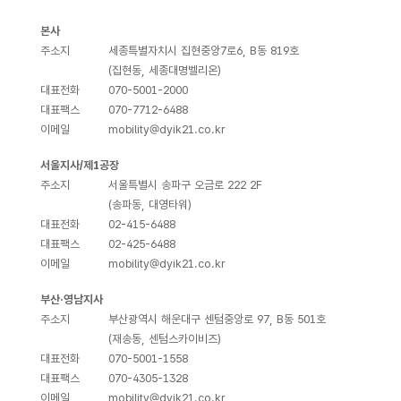
본사
주소지
세종특별자치시 집현중앙7로6, B동 819호
(집현동, 세종대명벨리온)
대표전화
070-5001-2000
대표팩스
070-7712-6488
이메일
mobility@dyik21.co.kr
서울지사/제1공장
주소지
서울특별시 송파구 오금로 222 2F
(송파동, 대영타워)
대표전화
02-415-6488
대표팩스
02-425-6488
이메일
mobility@dyik21.co.kr
부산·영남지사
주소지
부산광역시 해운대구 센텀중앙로 97, B동 501호
(재송동, 센텀스카이비즈)
대표전화
070-5001-1558
대표팩스
070-4305-1328
이메일
mobility@dyik21.co.kr