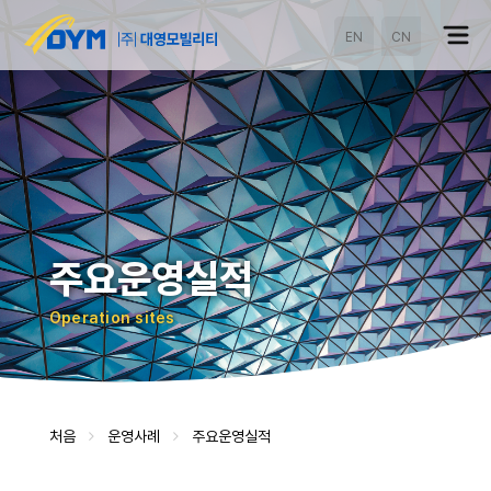
EN
CN
주요운영실적
Operation sites
처음
운영사례
주요운영실적