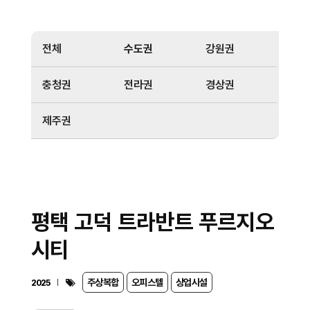
전체
수도권
강원권
충청권
전라권
경상권
제주권
평택 고덕 트라반트 푸르지오
시티
주상복합
오피스텔
상업시설
2025