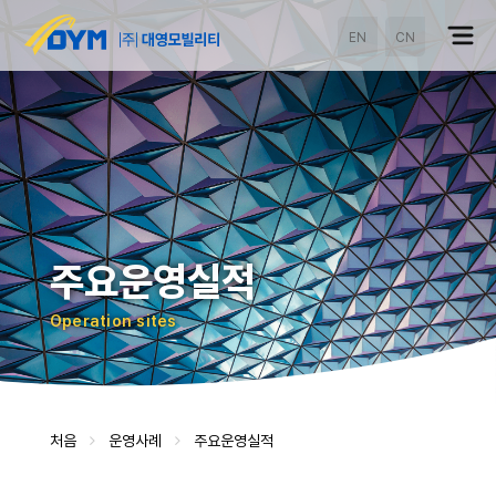
EN
CN
주요운영실적
Operation sites
처음
운영사례
주요운영실적