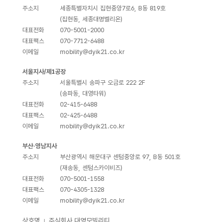
주소지
세종특별자치시 집현중앙7로6, B동 819호
(집현동, 세종대명벨리온)
대표전화
070-5001-2000
대표팩스
070-7712-6488
이메일
mobility@dyik21.co.kr
서울지사/제1공장
주소지
서울특별시 송파구 오금로 222 2F
(송파동, 대영타워)
대표전화
02-415-6488
대표팩스
02-425-6488
이메일
mobility@dyik21.co.kr
부산·영남지사
주소지
부산광역시 해운대구 센텀중앙로 97, B동 501호
(재송동, 센텀스카이비즈)
대표전화
070-5001-1558
대표팩스
070-4305-1328
이메일
mobility@dyik21.co.kr
상호명
주식회사 대영모빌리티
｜