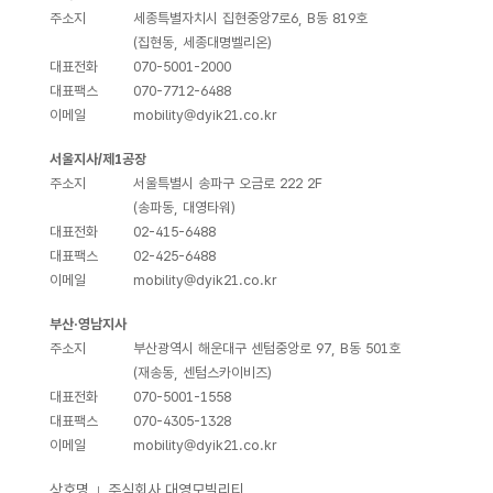
주소지
세종특별자치시 집현중앙7로6, B동 819호
(집현동, 세종대명벨리온)
대표전화
070-5001-2000
대표팩스
070-7712-6488
이메일
mobility@dyik21.co.kr
서울지사/제1공장
주소지
서울특별시 송파구 오금로 222 2F
(송파동, 대영타워)
대표전화
02-415-6488
대표팩스
02-425-6488
이메일
mobility@dyik21.co.kr
부산·영남지사
주소지
부산광역시 해운대구 센텀중앙로 97, B동 501호
(재송동, 센텀스카이비즈)
대표전화
070-5001-1558
대표팩스
070-4305-1328
이메일
mobility@dyik21.co.kr
상호명
주식회사 대영모빌리티
｜