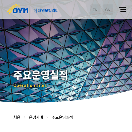
EN
CN
주요운영실적
Operation sites
처음
운영사례
주요운영실적