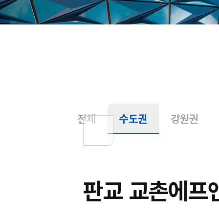
전체
수도권
강원권
판교 교촌에프