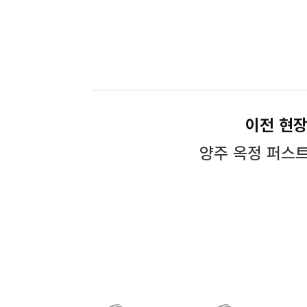
이전 현
양주 옥정 퍼스