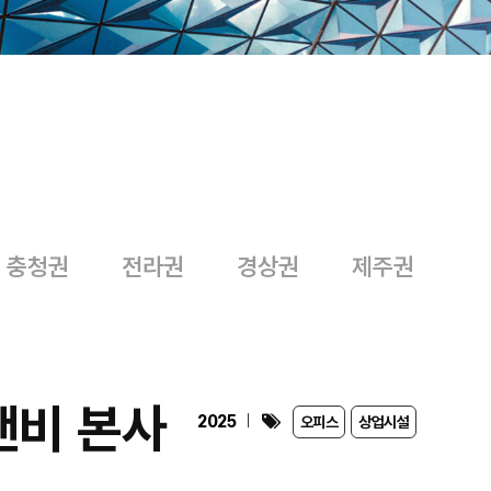
충청권
전라권
경상권
제주권
앤비 본사
2025
오피스
상업시설